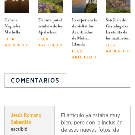
Cabaña
De ruta por el
La experiencia
San Juan de
Nagüeles.
sendero de los
de visitar los
Gaztelugatxe.
Marbella
Apalaches.
Acantilados
La ermita de
de Moher.
los marineros.
LEER
LEER
Irlanda
ARTÍCULO
ARTÍCULO
LEER
LEER
ARTÍCULO
ARTÍCULO
COMENTARIOS
El artículo ya estaba muy
Jesús Romano
Sebastián
bien, pero con la inclusión
escribió
de esas nuevas fotos, de