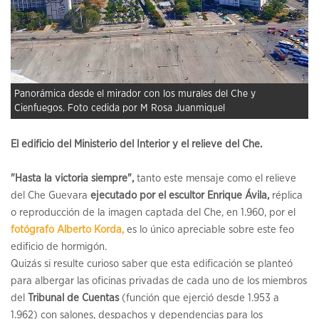
Panorámica desde el mirador con los murales del Che y
Cienfuegos. Foto cedida por M Rosa Juanmiquel
El edificio del Ministerio del Interior y el relieve del Che.
"Hasta la victoria siempre",
tanto este mensaje como el relieve
del Che Guevara
ejecutado por el escultor Enrique Ávila,
réplica
o reproducción de la imagen captada del Che, en 1.960, por el
fotógrafo Alberto Korda,
es lo único apreciable sobre este feo
edificio de hormigón.
Quizás si resulte curioso saber que esta edificación se planteó
para albergar las oficinas privadas de cada uno de los miembros
del
Tribunal de Cuentas
(función que ejerció desde 1.953 a
1.962) con salones, despachos y dependencias para los