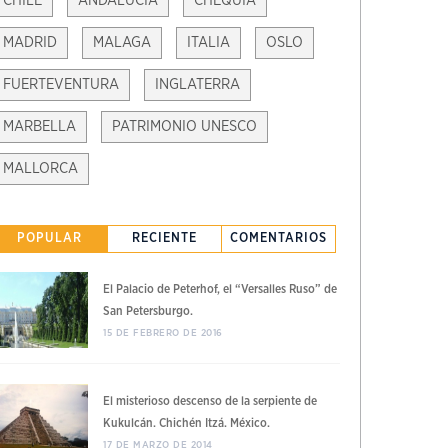
CHILE
ANDALUCÍA
CHEQUIA
MADRID
MALAGA
ITALIA
OSLO
FUERTEVENTURA
INGLATERRA
MARBELLA
PATRIMONIO UNESCO
MALLORCA
POPULAR
RECIENTE
COMENTARIOS
El Palacio de Peterhof, el “Versalles Ruso” de
San Petersburgo.
15 DE FEBRERO DE 2016
El misterioso descenso de la serpiente de
Kukulcán. Chichén Itzá. México.
17 DE MARZO DE 2014